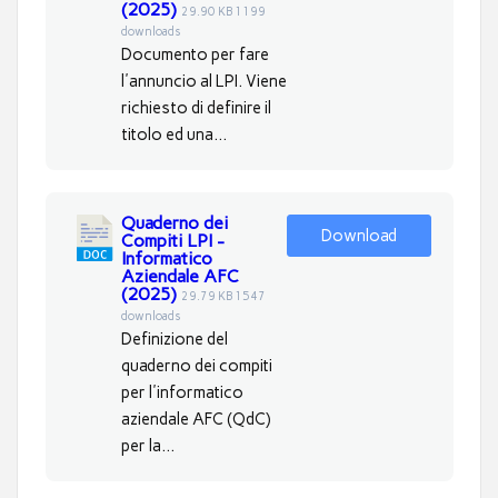
(2025)
29.90 KB
1199
downloads
Documento per fare
l'annuncio al LPI. Viene
richiesto di definire il
titolo ed una...
Quaderno dei
Download
Compiti LPI -
Informatico
Aziendale AFC
(2025)
29.79 KB
1547
downloads
Definizione del
quaderno dei compiti
per l'informatico
aziendale AFC (QdC)
per la...